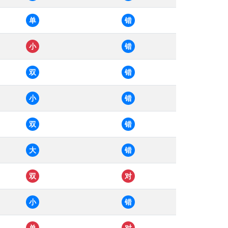
单
错
小
错
双
错
小
错
双
错
大
错
双
对
小
错
单
对