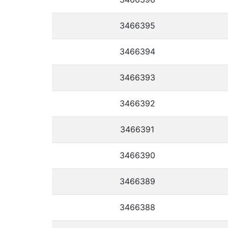
3466395
3466394
3466393
3466392
3466391
3466390
3466389
3466388