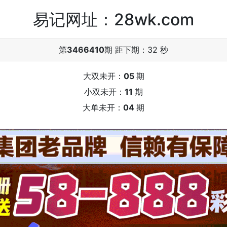
易记网址：28wk.com
第
3466410
期 距下期：
31 秒
大双未开：
05
期
小双未开：
11
期
大单未开：
04
期