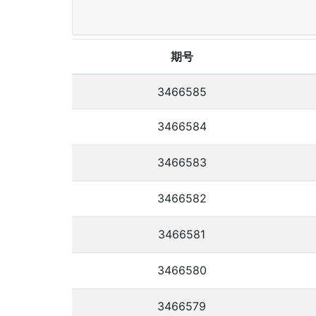
期号
3466585
3466584
3466583
3466582
3466581
3466580
3466579