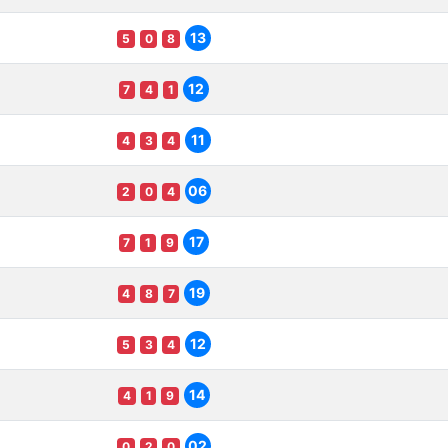
13
5
0
8
12
7
4
1
11
4
3
4
06
2
0
4
17
7
1
9
19
4
8
7
12
5
3
4
14
4
1
9
02
0
2
0