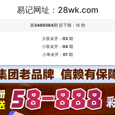
易记网址：28wk.com
第
3466584
期 距下期：
16 秒
大双未开：
03
期
小双未开：
04
期
小单未开：
01
期