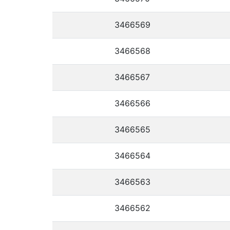
3466569
3466568
3466567
3466566
3466565
3466564
3466563
3466562